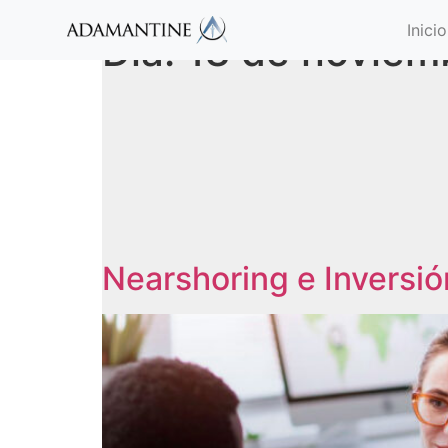
Inicio
Día:
18 de noviem
Nearshoring e Inversió