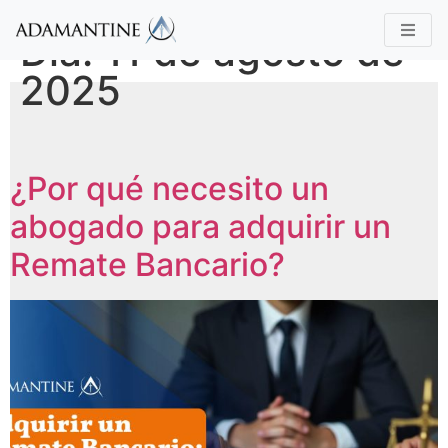
Día:
11 de agosto de
2025
¿Por qué necesito un
abogado para adquirir un
Remate Bancario?