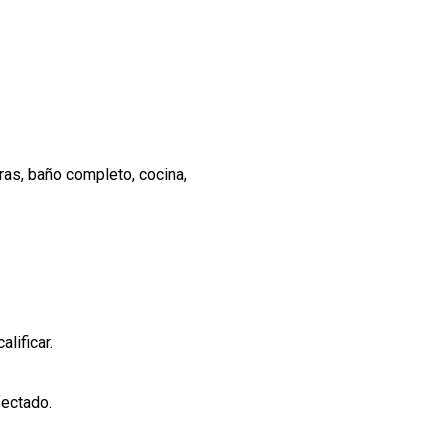
as, baño completo, cocina,
lificar.
fectado.