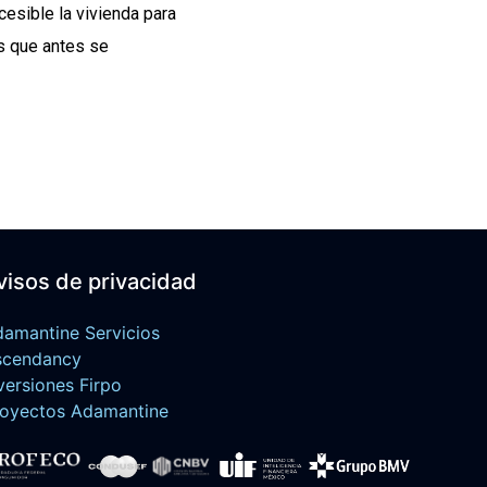
esible la vivienda para
s que antes se
visos de privacidad
amantine Servicios
scendancy
versiones Firpo
oyectos Adamantine